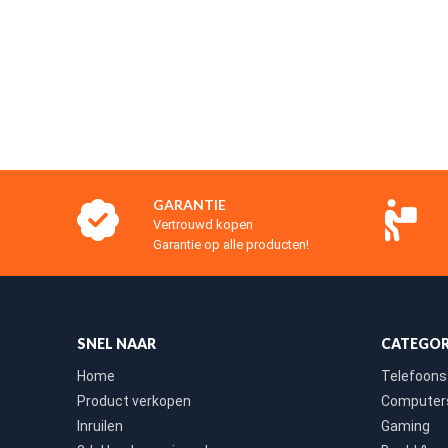
GARANTIE
Vertrouwd kopen
Garantie op alle producten!
SNEL NAAR
CATEGOR
Home
Telefoons
Product verkopen
Computers
Inruilen
Gaming