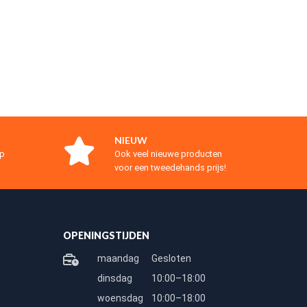
NIEUW
op
Ook veel nieuwe producten
voor een tweedehands prijs!
OPENINGSTIJDEN
maandag
Gesloten
dinsdag
10:00–18:00
woensdag
10:00–18:00