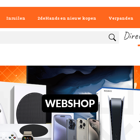
Inruilen
2deHands en nieuw kopen
Verpanden
Dire
WEBSHOP