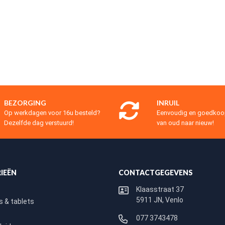
BEZORGING
INRUIL
Op werkdagen voor 16u besteld?
Eenvoudig en goedko
Dezelfde dag verstuurd!
van oud naar nieuw!
IEËN
CONTACTGEGEVENS
Klaasstraat 37
5911 JN, Venlo
 & tablets
077 3743478