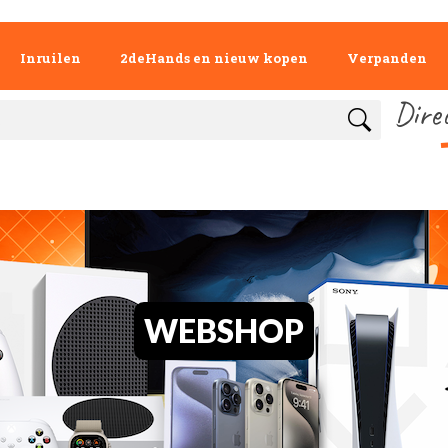
Inruilen
2deHands en nieuw kopen
Verpanden
Dire
WEBSHOP