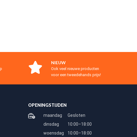
NIEUW
op
Ook veel nieuwe producten
voor een tweedehands prijs!
OPENINGSTIJDEN
maandag
Gesloten
dinsdag
10:00–18:00
woensdag
10:00–18:00