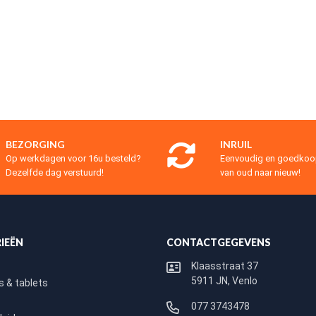
BEZORGING
INRUIL
Op werkdagen voor 16u besteld?
Eenvoudig en goedko
Dezelfde dag verstuurd!
van oud naar nieuw!
IEËN
CONTACTGEGEVENS
Klaasstraat 37
5911 JN, Venlo
 & tablets
077 3743478