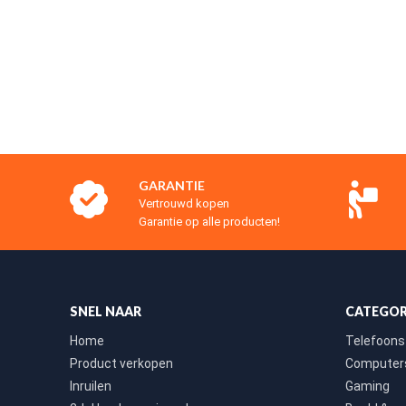
GARANTIE
Vertrouwd kopen
Garantie op alle producten!
SNEL NAAR
CATEGOR
Home
Telefoons
Product verkopen
Computers
Inruilen
Gaming